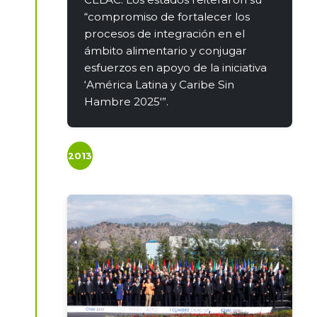
“compromiso de fortalecer los
procesos de integración en el
ámbito alimentario y conjugar
esfuerzos en apoyo de la iniciativa
‘América Latina y Caribe Sin
Hambre 2025′”.
2013