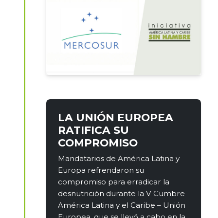
LA UNIÓN EUROPEA
RATIFICA SU
COMPROMISO
Mandatarios de América Latina y
Europa refrendaron su
compromiso para erradicar la
desnutrición durante la V Cumbre
América Latina y el Caribe – Unión
Europea, que se llevó a cabo en la