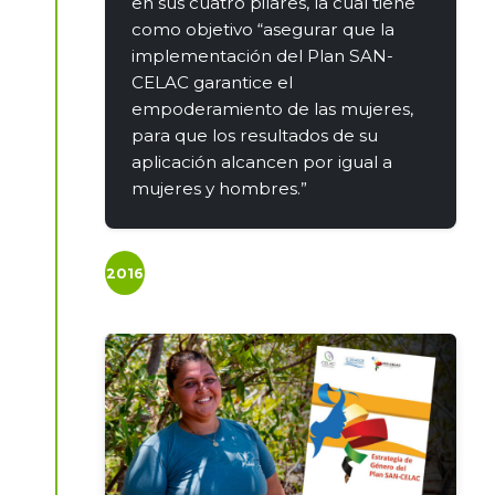
en sus cuatro pilares, la cual tiene
como objetivo “asegurar que la
implementación del Plan SAN-
CELAC garantice el
empoderamiento de las mujeres,
para que los resultados de su
aplicación alcancen por igual a
mujeres y hombres.”
2016